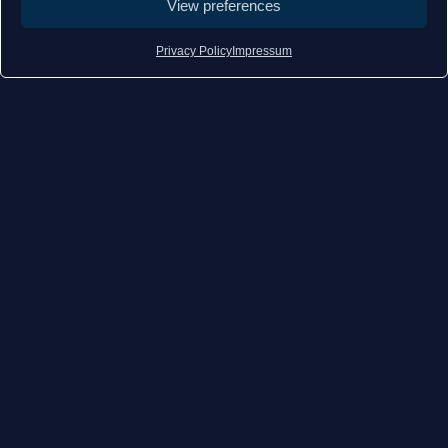
View preferences
+352 27 91 43 64
servicedesk@mabu.lu
Privacy Policy
Impressum
6, Dicksstrooss L-5451 STADTBREDIMUS
Impressum
GTC
TVA N° LU32451218
RCS B246156